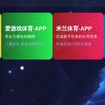
来自欧洲，德国技术，模块化结构，新颖、紧凑、安装搬迁方便
全封闭、低噪音、无污染、粉尘达标排放。
全自动、半自动、整机中心控制由PLC模块完成全部现场功能控