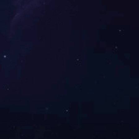
新闻动态
应用案例
资
试验现场
资
车
应用场景
站
站
站
站
站
站
站
站