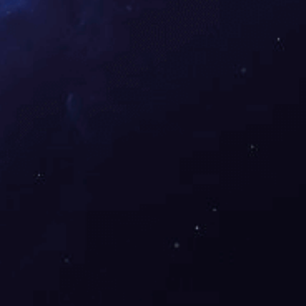
下一篇 ▶
打印该页
发邮件给我们
返回顶端