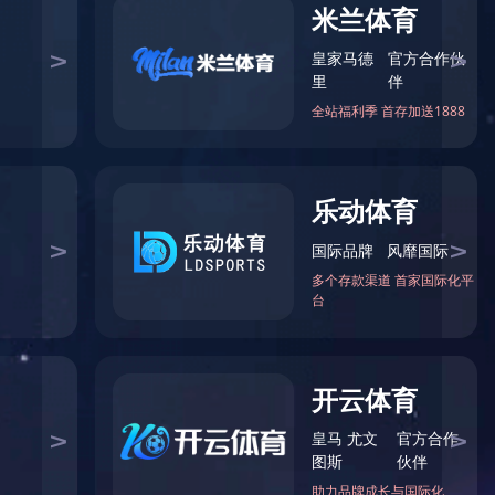
当前位置：
首页
>
产品解决方案
合料搅拌站