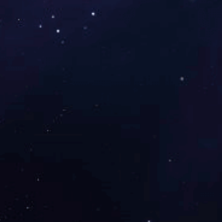
华体会官方网页版
产品中心
公司简介
JHSX-6 干式无尘扫吸车
公司文化
JHSX-8 干湿两用无尘扫吸
服务理念
JHSX-10 干式无尘扫吸车
员工培训
2000型热再生沥青搅拌设备
沥青库及改性设备
LB-500型沥青混合料搅拌站
LB-1000型沥青混合料搅拌
LB-1500型沥青混合料搅拌
LB-2000型沥青混合料搅拌
LB-2500型沥青混合料搅拌
LB2500成品仓下置式
LB-3000型沥青混合料搅拌
LB-4000型沥青混合料搅拌
LB-5000型沥青混合料搅拌
LB-6000型沥青混合料搅拌