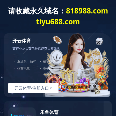
企业邮箱
收藏本站
华体会官
新闻动态
产品展示
荣誉资质
试验现场
应用场景
联系我们
方网页版
招贤纳士