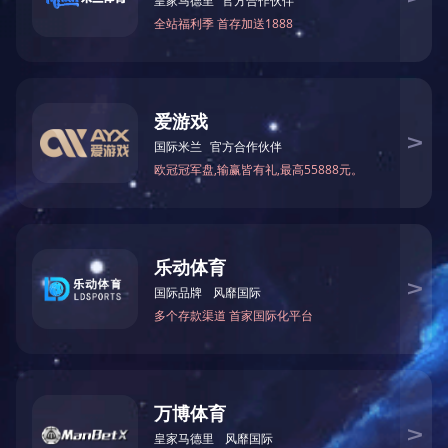
QQ：
留言内容：
验证码：
COPYRIGHT ©
华体会官方网页版
版权归本公司所有，未经授
权，任何其他公司或个人均不允许来复制、抄袭！
WUXI JUNZHU CONSTRUCTION MACHINERY CO.,LTD. ALL
RIGHT RESERVED.