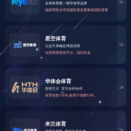
试验现场
试验现场
试验现场