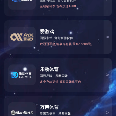
卸料喷淋试验