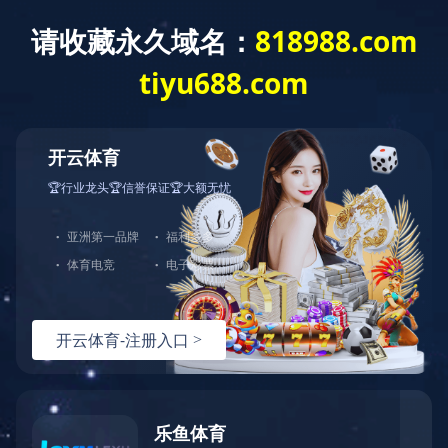
企业邮箱
收藏本站
华体会官
新闻动态
产品展示
荣誉资质
试验现场
应用场景
联系我们
方网页版
招贤纳士